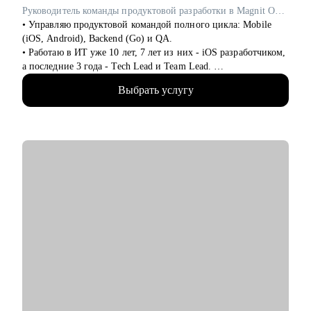
Руководитель команды продуктовой разработки в Magnit OMNI / ex-Звук, Okko
• Управляю продуктовой командой полного цикла: Mobile
(iOS, Android), Backend (Go) и QA.
• Работаю в ИТ уже 10 лет, 7 лет из них - iOS разработчиком,
а последние 3 года - Tech Lead и Team Lead.
• У меня есть опыт работы в университете в лаборатории
Выбрать услугу
робототехники, веб-студии, стартапе, а последние 5 лет - в
продуктовых компании в сфере OTT и стриминга.
• На всех проектах работала с легаси и распиливала монолит
с командой - могу помочь разобраться с Objective-C, Swift,
Fairplay, AVFoundation.
• Организовывала работу команды с нуля, занималась
наймом, мотивацией, управлением команды, распределением
задач, проводила анализ и декомпозицию требований.
• Руководила командой от 5 до 14 человек.
• Наняла 5 Junior-разработчиков, 4 из которых выросли до
Middle/Middle+ за полгода.
С чем помогу:
• Выбрать карьерную цель, разработать конкретные шаги для
ее достижения и создать детальный индивидуальный план
развития