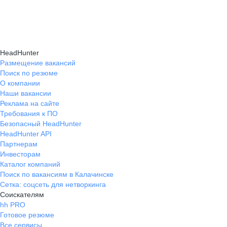
навыки, повышая шансы на успешное
текущем месте работы и о том, кому он будет
Репетиция собеседования на карьерном
трудоустройство.
полезен, с какими запросами работает.
маркетплейсе hh.ru проходит онлайн
Вы точно найдёте того, кто вам нужен!
в формате тренировки с карьерным экспертом,
HeadHunter
который моделирует интервью и дает
Размещение вакансий
Поиск по резюме
обратную связь по вашим ответам.
О компании
Наши вакансии
Реклама на сайте
Требования к ПО
Безопасный HeadHunter
HeadHunter API
Партнерам
Инвесторам
Каталог компаний
Поиск по вакансиям в Калачинске
Сетка: соцсеть для нетворкинга
Соискателям
hh PRO
Готовое резюме
Все сервисы