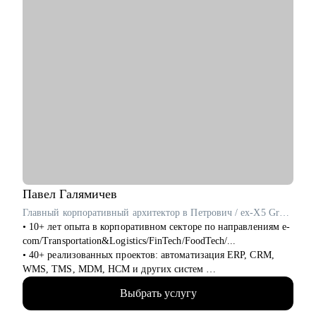
• Подготовиться к прохождению собеседований любого
формата
• Выбрать между несколькими предложениями о работе и др.
Кому могу помочь:
Руководителям и специалистам из сфер производства, с/х,
строительства, торговли, услуг, медицины, онлайн-сервисов
и из госструктур по функциям:
• Топ-менеджмент и управление проектами
• Административный блок (финансы, юриспруденция, HR,
ОТиТБ, СБ, ПТО, АХО, GR, секретариат, сметно-договорная
работа)
• Коммерческий блок и логистика, ВЭД
• Производственно-технический блок, строительство
Павел
Галямичев
Главный корпоративный архитектор в Петрович / ex-X5 Group
• 10+ лет опыта в корпоративном секторе по направлениям e-
com/Transportation&Logistics/FinTech/FoodTech/...
• 40+ реализованных проектов: автоматизация ERP, CRM,
WMS, TMS, MDM, HCM и других систем
• 200+ часов аудита B2B: реальная практика и понимание
Выбрать услугу
работающих решений.
• 400+ собеседований проведенных для того, чтобы собрать