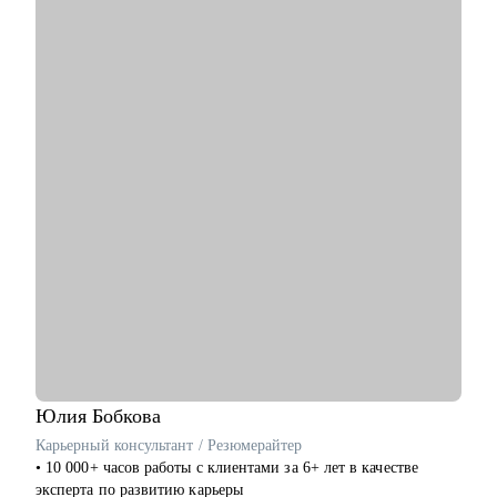
С чем помогу:
• Перейти в product трек из другой сферы.
• Оценить свои навыки и составить индивидуальный план
развития.
• Написать сильное резюме.
• Подготовиться к собеседованию и получить оффер.
• Сформировать стратегию развития продукта.
• Организовать процессы discovery, delivery, steakholder
management.
• Сформировать оргструктуру и выстроить процесс найма.
Кому могу помочь:
• Менеджерам продукта разного уровня.
• C-level и Head of Product
• Стартапам.
• Тем, кто планирует смену карьерного трека в product.
Юлия
Бобкова
Карьерный консультант / Резюмерайтер
• 10 000+ часов работы с клиентами за 6+ лет в качестве
эксперта по развитию карьеры