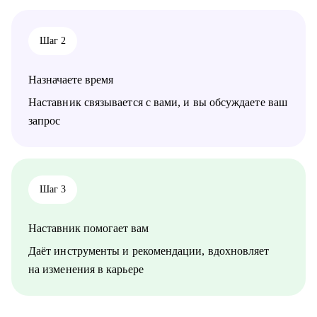
• Стратегия релокации в Европу: как выбрать страну, где
искать вакансии, на что обращать внимание
Шаг 2
Кому могу помочь:
• QA, аналитики (бизнес + системные)
• Разработчики
Назначаете время
• Project/Product-менеджеры
Наставник связывается с вами, и вы обсуждаете ваш
запрос
Шаг 3
Наставник помогает вам
Даёт инструменты и рекомендации, вдохновляет
на изменения в карьере