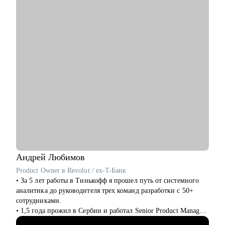
• Разбираюсь в Kanban-методе, Scrum-like подходах и такими
фреймворках как p3express и PMI стандарты (PMBoK, APG).
• Пишу статьи, выступаю на митапах и организую их.
С чем помогу:
• Создать WOW резюме и сопроводительное письмо.
• Составить план, как попасть в компанию мечты.
• Подготовиться к интервью.
• Разработать индивидуальный план развития с любого
уровня до руководителя подразделения.
• Подготовиться к ревью или сложному разговору с
сотрудником/руководителем.
• Организация поиска работы: расскажу, как его организовать
грамотно и эффектно, дам лайфхаки по резюме и
самопрезентации.
Андрей
Любимов
Кому могу помочь:
Product Owner в Revolut / ex-T-Банк
• Новичкам, кто только начинает свой путь в IT и хочет
• За 5 лет работы в Тинькофф я прошел путь от системного
определиться с дальнейшими шагами.
аналитика до руководителя трех команд разработки с 50+
• Специалистам в сфере проектного менеджмента,
сотрудниками.
технического и клиентского сервиса.
• 1,5 года прожил в Сербии и работал Senior Product Manager
• Тем, кто только стал руководителем: как работать с
удаленно в международном стартапе, специализирующемся