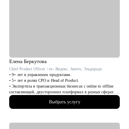
Елена
Беркутова
Chief Product Officer / ex- Яндекс, Авито, Эльдорадо
• 9+ лет в управлении продуктами.
• 5+ лет в ролях CPO и Head of Product.
• Экспертиза в транзакционных бизнесах с online to offline
составляющей, двусторонних платформах в разных сферах: e-
com, retail, travel, hr tech, classified.
Выбрать услугу
• Максимальный масштаб команд в управлении 300+ человек.
• Провела 200+ собеседований.
• Наняла 40+ сотрудников.
• Провела 100+ консультаций.