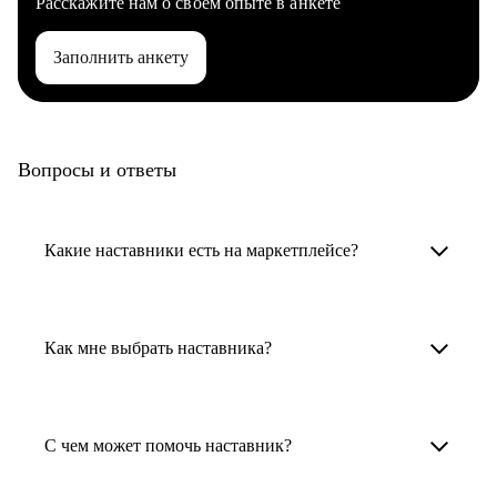
Расскажите нам о своем опыте в анкете
Заполнить анкету
Вопросы и ответы
Какие наставники есть на маркетплейсе?
Карьерные наставники — это HR-
специалисты, карьерные консультанты,
Как мне выбрать наставника?
психологи, резюмерайтеры и менторы.
Умный поиск поможет в три клика выбрать
Менторы работают в ИТ, дизайне, других
наставника для достижения вашей цели.
С чем может помочь наставник?
узкоспециализированных сферах. Они
помогут прокачать навыки, построить