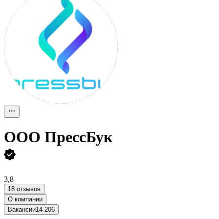
ООО
ПрессБук
3,8
18 отзывов
О компании
Вакансии
14 206