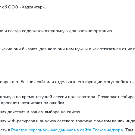
ет об ООО «Хэдхантер».
но и всегда содержали актуальную для вас информацию.
акие они бывают, для чего они нам нужны и как отказаться от их 
рректно. Без них сайт или отдельные его функции могут работат
альную на время текущей сессии пользователя. Позволяют собира
 проводят, возникают ли ошибки.
их действия и вашем выборе на сайтах.
х web-ресурсов и анализа сетевого трафика с учетом ваших инд
есть в
Реестре персональных данных на сайте Роскомнадзора
. Там