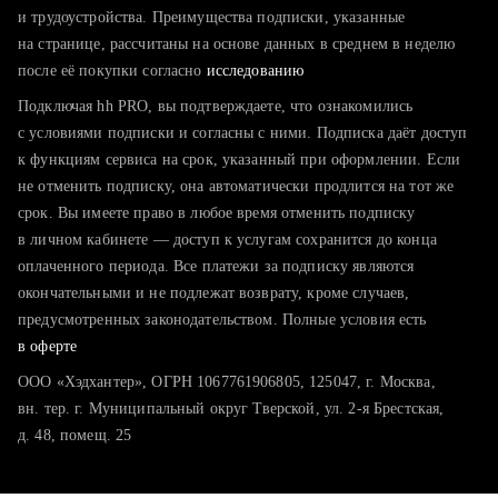
тратите много времени на поиск и вручную поднимаете
и трудоустройства. Преимущества подписки, указанные
резюме
на странице, рассчитаны на основе данных в среднем в неделю
после её покупки согласно
хотите сравнить себя с конкурентами и оценить шансы
исследованию
Подключая hh PRO, вы подтверждаете, что ознакомились
с условиями подписки и согласны с ними. Подписка даёт доступ
к функциям сервиса на срок, указанный при оформлении. Если
не отменить подписку, она автоматически продлится на тот же
срок. Вы имеете право в любое время отменить подписку
в личном кабинете — доступ к услугам сохранится до конца
оплаченного периода. Все платежи за подписку являются
окончательными и не подлежат возврату, кроме случаев,
предусмотренных законодательством. Полные условия есть
в оферте
ООО «Хэдхантер», ОГРН 1067761906805, 125047, г. Москва,
вн. тер. г. Муниципальный округ Тверской, ул. 2-я Брестская,
д. 48, помещ. 25